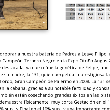
orporar a nuestra batería de Padres a Leave Filip
n Campeón Ternero Negro en la Expo Otoño Angus 2
destacada, ya que reúne la genética de Felipe, uno 
de su madre, la 131, quien perpetúa la prestigiosa fa
 Tordo, Gran Campeón de Palermo en 2008. La 131 
 la cabaña, gracias a su notable fertilidad y consis
ambién están cosechando grandes éxitos en las pista
demuestra físicamente, muy corta Gestación en el 1
% sup., y Final en el 10% sup., y una importante co