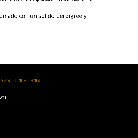
binado con un sólido perdigree y
54 9 11 4091 8460
com