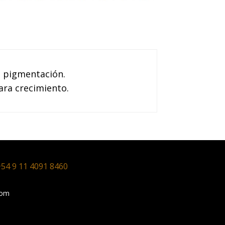
.
n pigmentación.
ara crecimiento.
54 9 11 4091 8460
com