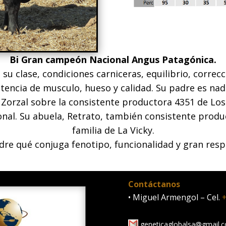
Bi Gran campeón Nacional Angus Patagónica.
u clase, condiciones carniceras, equilibrio, correcci
potencia de musculo, hueso y calidad. Su padre es na
a Zorzal sobre la consistente productora 4351 de L
al. Su abuela, Retrato, también consistente produc
familia de La Vicky.
re qué conjuga fenotipo, funcionalidad y gran resp
Contáctanos
• Miguel Armengol – Cel.
+
geneticaglobalsa@gmail.