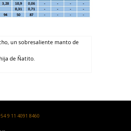
acho, un sobresaliente manto de
ija de Ñatito.
54 9 11 4091 8460